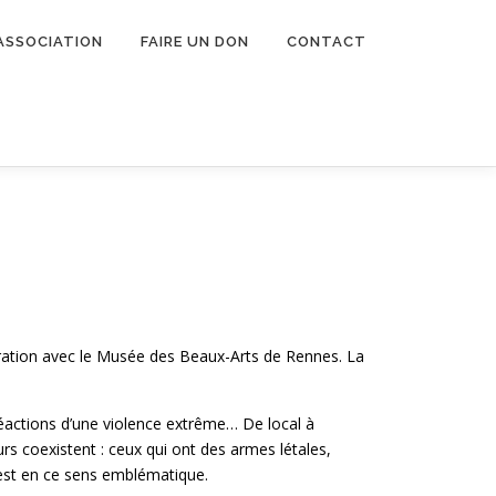
’ASSOCIATION
FAIRE UN DON
CONTACT
aboration avec le Musée des Beaux-Arts de Rennes. La
réactions d’une violence extrême… De local à
urs coexistent : ceux qui ont des armes létales,
n est en ce sens emblématique.