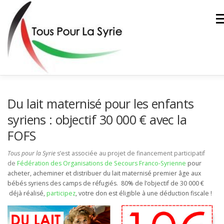
Aller
au
Me
contenu
ACTIONS
L’ASSOCIATION
FAIRE UN DON
Du lait maternisé pour les enfants
syriens : objectif 30 000 € avec la
FOFS
CONTACT
Tous pour la Syrie
s’est associée au projet de financement participatif
de
Fédération des Organisations de Secours Franco-Syrienne
pour
acheter, acheminer et distribuer du lait maternisé premier âge aux
bébés syriens des camps de réfugiés. 80% de l’objectif de 30 000 €
déjà réalisé,
participez
, votre don est éligible à une déduction fiscale !