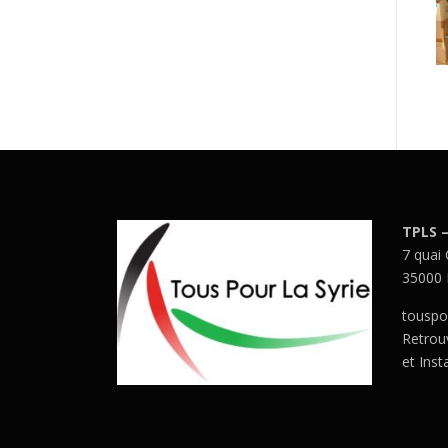
TPLS 
7 quai
35000 
touspo
Retrou
et Ins