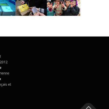
1
 2012
e
rienne
a
nçais et