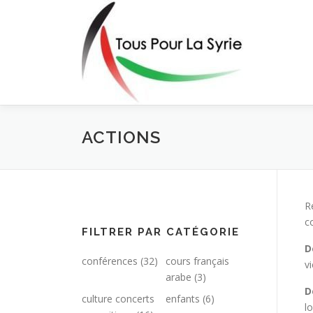
Aller
au
contenu
ACTIONS
R
c
FILTRER PAR CATÉGORIE
D
conférences
(32)
cours français
v
arabe
(3)
D
culture concerts
enfants
(6)
l