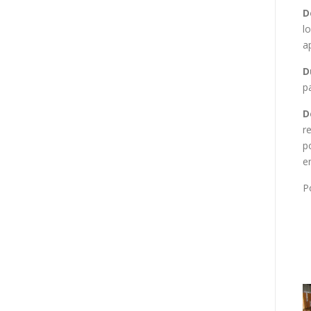
D
l
a
D
p
D
r
p
e
P