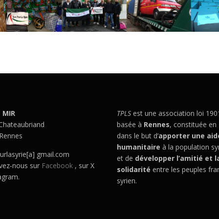
– MIR
TPLS
est une association loi 190
 Chateaubriand
basée à
Rennes
, constituée en
Rennes
dans le but d’
apporter une aid
humanitaire
à la population sy
urlasyrie[a] gmail.com
et de
développer l’amitié et l
vez-nous sur
Facebook
, sur X
solidarité
entre les peuples fra
tagram.
syrien.