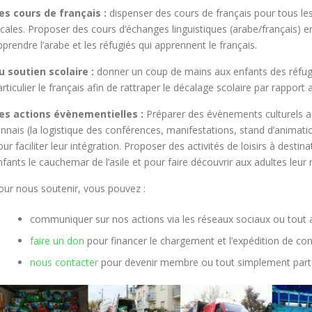
es cours de français :
dispenser des cours de français pour tous les
ocales. Proposer des cours d’échanges linguistiques (arabe/français) 
pprendre l’arabe et les réfugiés qui apprennent le français.
u soutien scolaire :
donner un coup de mains aux enfants des réfugi
articulier le français afin de rattraper le décalage scolaire par rappor
es actions évènementielles :
Préparer des évènements culturels au
ennais (la logistique des conférences, manifestations, stand d’animatio
our faciliter leur intégration. Proposer des activités de loisirs à destin
nfants le cauchemar de l’asile et pour faire découvrir aux adultes leu
our nous soutenir, vous pouvez :
communiquer sur nos actions via les réseaux sociaux ou tou
faire un don
pour financer le chargement et l’expédition de co
nous contacter
pour devenir membre ou tout simplement part