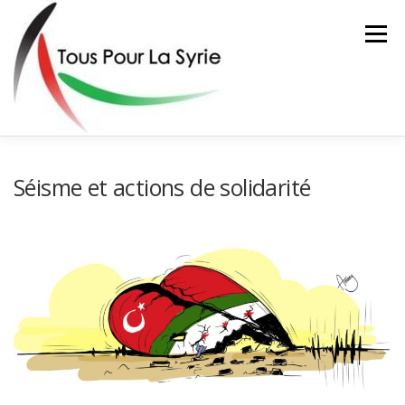
Aller
au
Menu
contenu
ACTIONS
L’ASSOCIATION
FAIRE UN DON
Séisme et actions de solidarité
CONTACT