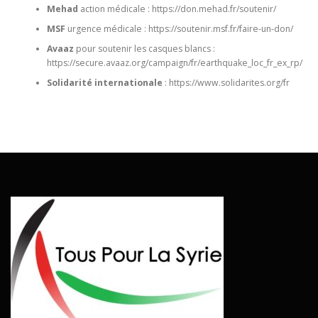
Mehad
action médicale : https://don.mehad.fr/soutenir/
MSF
urgence médicale : https://soutenir.msf.fr/faire-un-don/
Avaaz
pour soutenir les casques blancs :
https://secure.avaaz.org/campaign/fr/earthquake_loc_fr_ex_rp/
Solidarité internationale
: https://www.solidarites.org/fr