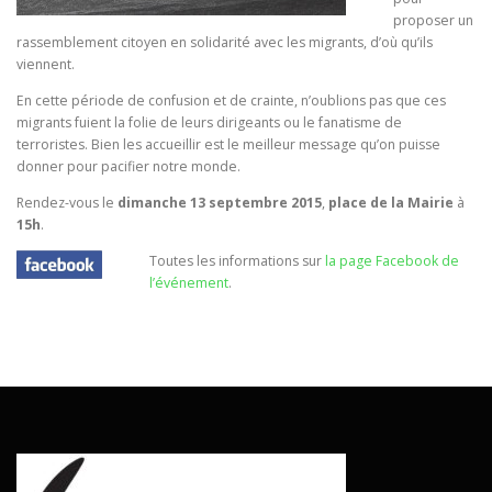
proposer un
rassemblement citoyen en solidarité avec les migrants, d’où qu’ils
viennent.
En cette période de confusion et de crainte, n’oublions pas que ces
migrants fuient la folie de leurs dirigeants ou le fanatisme de
terroristes. Bien les accueillir est le meilleur message qu’on puisse
donner pour pacifier notre monde.
Rendez-vous le
dimanche 13 septembre 2015
,
place de la Mairie
à
15h
.
Toutes les informations sur
la page Facebook de
l’événement
.