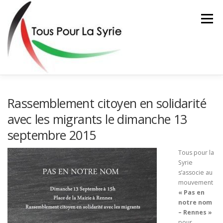
Aller
au
Menu
contenu
ACTIONS
L’ASSOCIATION
FAIRE UN DON
Rassemblement citoyen en solidarité
avec les migrants le dimanche 13
septembre 2015
CONTACT
Tous pour la
Syrie
s’associe au
mouvement
« Pas en
notre nom
– Rennes »
pour