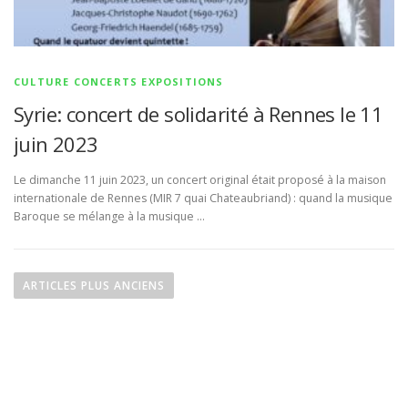
CULTURE CONCERTS EXPOSITIONS
Syrie: concert de solidarité à Rennes le 11
juin 2023
Le dimanche 11 juin 2023, un concert original était proposé à la maison
internationale de Rennes (MIR 7 quai Chateaubriand) : quand la musique
Baroque se mélange à la musique …
N
a
ARTICLES PLUS ANCIENS
v
i
g
a
t