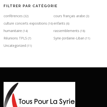
i
FILTRER PAR CATÉGORIE
o
conférences
cours français arabe
n
(32)
(3)
d
culture concerts expositions
enfants
(16)
(6)
e
humanitaire
rassemblements
(14)
(18)
s
Réunions TPLS
Syrie-Jordanie-Liban
(7)
(11)
a
Uncategorized
(11)
r
t
i
c
l
e
s