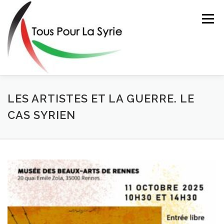
Aller
au
Menu
contenu
ACTIONS
L’ASSOCIATION
FAIRE UN DON
LES ARTISTES ET LA GUERRE. LE
CAS SYRIEN
CONTACT