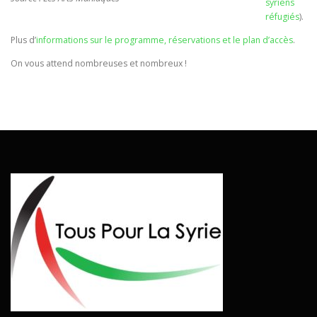
syriens
réfugiés
).
Plus d’
informations sur le programme, réservations et le plan d’accès
.
On vous attend nombreuses et nombreux !