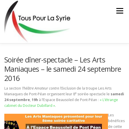
Aller
au
Menu
contenu
ACTIONS
L’ASSOCIATION
FAIRE UN DON
Soirée dîner-spectacle – Les Arts
Maniaques – le samedi 24 septembre
2016
CONTACT
La section
Théâtre Amateur contre l’Exclusion
de la troupe Les Arts
e
Maniaques de Pont-Péan organisent leur 8
soirée-spectacle le
samedi
24 septembre
,
19h
à l’Espace Beausoleil de Pont-Péan :
« L’étrange
cabinet du Docteur Dubillard »
.
Les
bénéfices
de cette