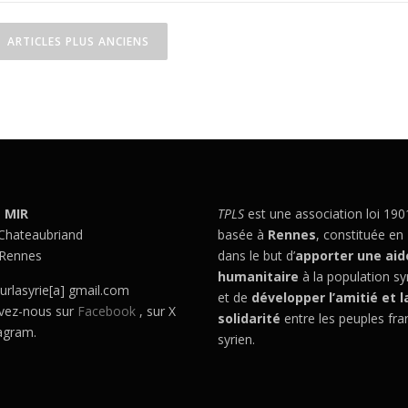
N
ARTICLES PLUS ANCIENS
a
v
g
a
– MIR
TPLS
est une association loi 190
 Chateaubriand
basée à
Rennes
, constituée en
Rennes
dans le but d’
apporter une aid
humanitaire
à la population sy
o
urlasyrie[a] gmail.com
et de
développer l’amitié et l
vez-nous sur
Facebook
, sur X
solidarité
entre les peuples fra
n
tagram.
syrien.
d
e