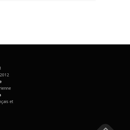
1
 2012
e
rienne
a
nçais et