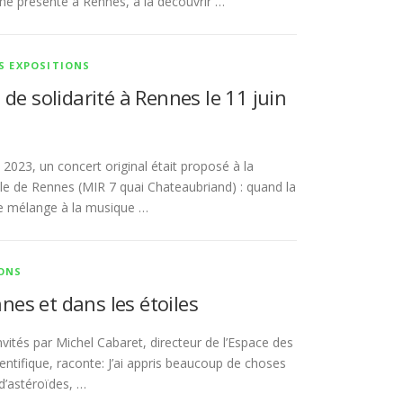
e présente à Rennes, à la découvrir …
S EXPOSITIONS
t de solidarité à Rennes le 11 juin
2023, un concert original était proposé à la
le de Rennes (MIR 7 quai Chateaubriand) : quand la
 mélange à la musique …
ONS
nnes et dans les étoiles
invités par Michel Cabaret, directeur de l’Espace des
entifique, raconte: J’ai appris beaucoup de choses
d’astéroïdes, …