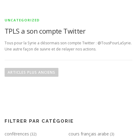
UNCATEGORIZED
TPLS a son compte Twitter
Tous pour la Syrie a désormais son compte Twitter : @TousPourLaSyrie.
Une autre façon de suivre et de relayer nos actions.
N
a
ARTICLES PLUS ANCIENS
v
i
g
a
t
i
FILTRER PAR CATÉGORIE
o
conférences
cours français arabe
n
(32)
(3)