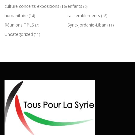
d
culture concerts expositions
enfants
(16)
(6)
e
humanitaire
rassemblements
(14)
(18)
s
Réunions TPLS
Syrie-Jordanie-Liban
(7)
(11)
a
Uncategorized
(11)
r
t
i
c
l
e
s