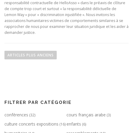
responsabilité contractuelle de HelloAsso » dans le préavis de clôture
de compte trop court et surtout « la responsabilité délictuelle de
Lemon Way » pour « discrimination injustifiée ». Nous invitons les
associations humanitaires victimes de comportements similaires à se
rapprocher de nous pour examiner leur situation juridique et les aider à
demander justice.
N
a
ARTICLES PLUS ANCIENS
v
i
g
a
t
i
FILTRER PAR CATÉGORIE
o
conférences
cours français arabe
n
(32)
(3)
d
culture concerts expositions
enfants
(16)
(6)
e