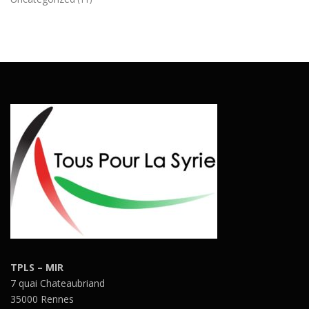
r
t
i
c
l
e
s
TPLS – MIR
7 quai Chateaubriand
35000 Rennes