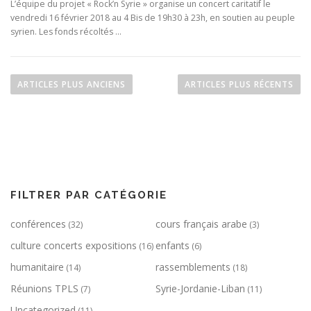
L’équipe du projet « Rock’n Syrie » organise un concert caritatif le
vendredi 16 février 2018 au 4 Bis de 19h30 à 23h, en soutien au peuple
syrien. Les fonds récoltés …
N
a
ARTICLES PLUS ANCIENS
ARTICLES PLUS RÉCENTS
v
i
g
a
t
i
FILTRER PAR CATÉGORIE
o
conférences
cours français arabe
n
(32)
(3)
d
culture concerts expositions
enfants
(16)
(6)
e
humanitaire
rassemblements
(14)
(18)
s
Réunions TPLS
Syrie-Jordanie-Liban
(7)
(11)
a
Uncategorized
(11)