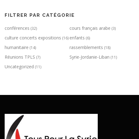
t
i
FILTRER PAR CATÉGORIE
o
conférences
cours français arabe
n
(32)
(3)
d
culture concerts expositions
enfants
(16)
(6)
e
humanitaire
rassemblements
(14)
(18)
s
Réunions TPLS
Syrie-Jordanie-Liban
(7)
(11)
a
Uncategorized
(11)
r
t
i
c
l
e
s