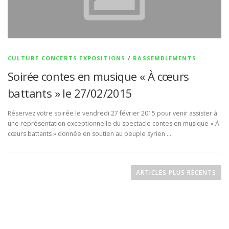
CULTURE CONCERTS EXPOSITIONS
/
RASSEMBLEMENTS
Soirée contes en musique « À cœurs
battants » le 27/02/2015
Réservez votre soirée le vendredi 27 février 2015 pour venir assister à
une représentation exceptionnelle du spectacle contes en musique « À
cœurs battants » donnée en soutien au peuple syrien …
N
a
ARTICLES PLUS RÉCENTS
v
i
g
a