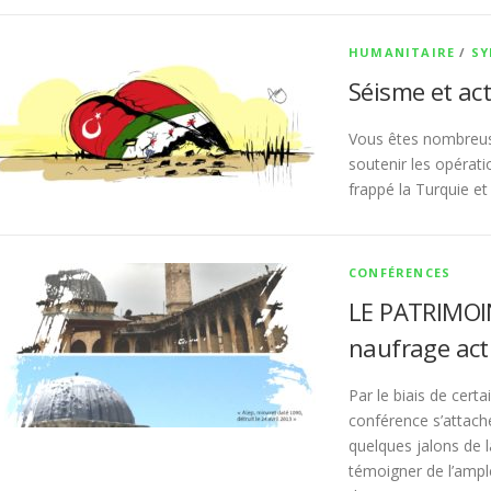
HUMANITAIRE
/
SY
Séisme et act
Vous êtes nombreu
soutenir les opérati
frappé la Turquie et 
CONFÉRENCES
LE PATRIMOIN
naufrage actu
Par le biais de cert
conférence s’attach
quelques jalons de l
témoigner de l’ampl