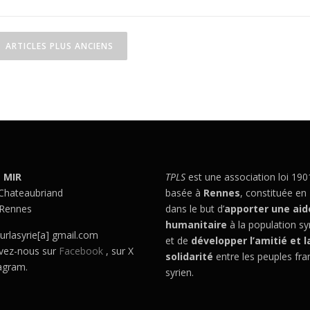
N
ARTICLES PLUS ANCIENS
a
v
g
a
– MIR
TPLS
est une association loi 190
 Chateaubriand
basée à
Rennes
, constituée en
Rennes
dans le but d’
apporter une aid
humanitaire
à la population sy
o
urlasyrie[a] gmail.com
et de
développer l’amitié et l
vez-nous sur
Facebook
, sur X
solidarité
entre les peuples fra
n
tagram.
syrien.
d