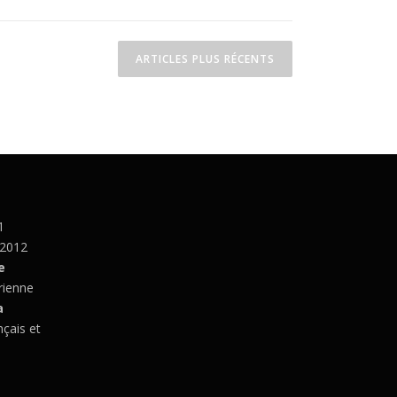
ARTICLES PLUS RÉCENTS
1
 2012
e
rienne
a
nçais et